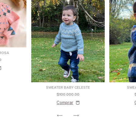
 ROSA
0
SWEATER BABY CELESTE
SWEA
$100.000,00