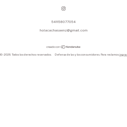
541158077054
holacachasaenz@gmail.com
0 - 2026. Todos los derechos reservados.
Defensa de las y los consumidores. Para reclamos
ingres