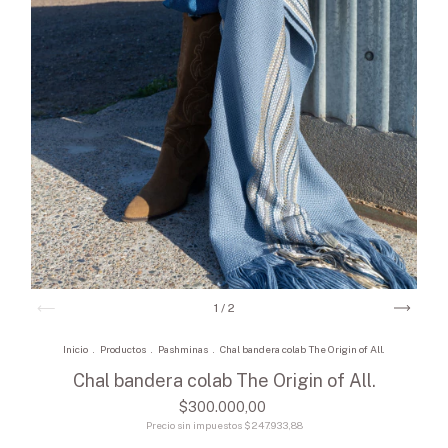
1
/
2
Inicio
.
Productos
.
Pashminas
.
Chal bandera colab The Origin of All.
Chal bandera colab The Origin of All.
$300.000,00
Precio sin impuestos
$247.933,88