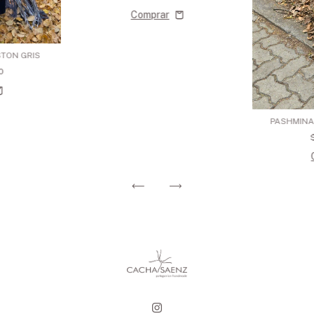
STON GRIS
0
PASHMINA 