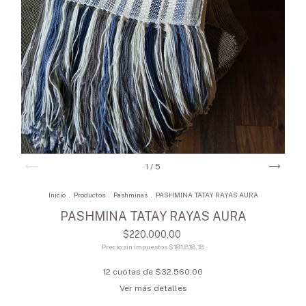
1
/
5
Inicio
.
Productos
.
Pashminas
.
PASHMINA TATAY RAYAS AURA
PASHMINA TATAY RAYAS AURA
$220.000,00
Precio sin impuestos
$181.818,18
12
cuotas de
$32.560,00
Ver más detalles